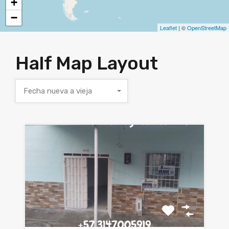
+
−
Leaflet
| ©
OpenStreetMap
Half Map Layout
Fecha nueva a vieja