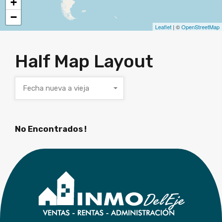
+
−
Leaflet
| ©
OpenStreetMap
Half Map Layout
Fecha nueva a vieja
No Encontrados !